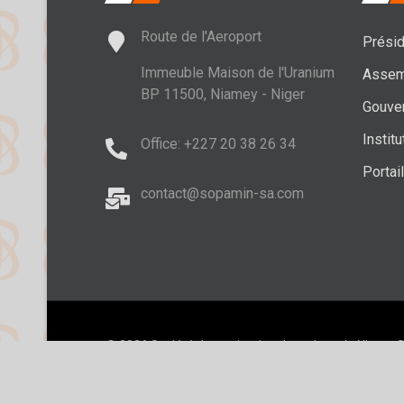
Route de l'Aeroport
Présid
Immeuble Maison de l'Uranium
Assem
BP 11500, Niamey - Niger
Gouve
Institu
Office: +227 20 38 26 34
Portai
contact@sopamin-sa.com
© 2026 Société du patrimoine des mines du Niger -